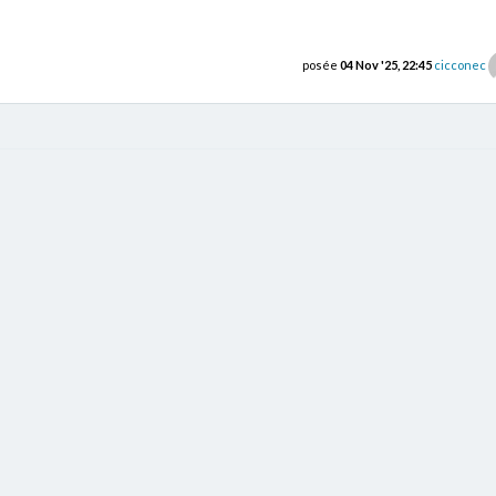
posée
04 Nov '25, 22:45
cicconec