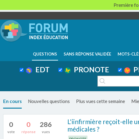
Première foi
QUESTIONS
SANS RÉPONSE VALIDÉE
MOTS-CLÉ
EDT
PRONOTE
P
En cours
Nouvelles questions
Plus vues cette semaine
Mie
L'iinfirmière reçoit-elle
0
0
286
médicales ?
vote
réponse
vues
PRONOTE