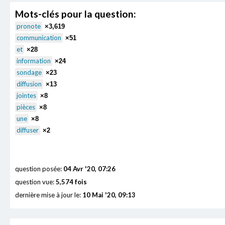
Mots-clés pour la question:
pronote
×3,619
communication
×51
et
×28
information
×24
sondage
×23
diffusion
×13
jointes
×8
pièces
×8
une
×8
diffuser
×2
question posée:
04 Avr '20, 07:26
question vue:
5,574 fois
dernière mise à jour le:
10 Mai '20, 09:13