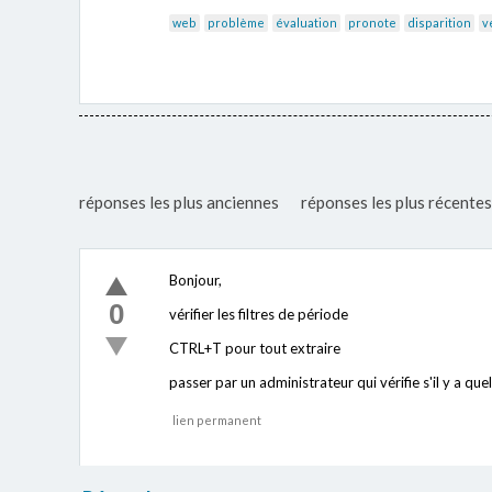
web
problème
évaluation
pronote
disparition
v
réponses les plus anciennes
réponses les plus récentes
Bonjour,
0
vérifier les filtres de période
CTRL+T pour tout extraire
passer par un administrateur qui vérifie s'il y a qu
lien permanent