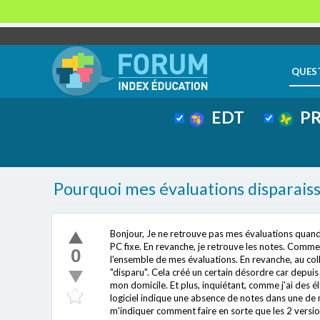
QUES
EDT
PR
Pourquoi mes évaluations disparaiss
Bonjour, Je ne retrouve pas mes évaluations quand j
PC fixe. En revanche, je retrouve les notes. Comme 
0
l'ensemble de mes évaluations. En revanche, au collè
"disparu". Cela créé un certain désordre car depuis 
mon domicile. Et plus, inquiétant, comme j'ai des 
logiciel indique une absence de notes dans une de
m'indiquer comment faire en sorte que les 2 versi