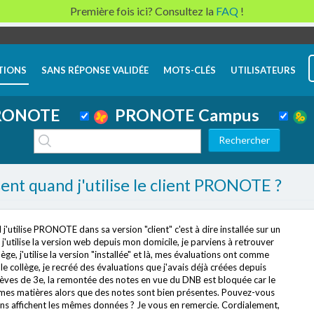
Première fois ici? Consultez la
FAQ
!
TIONS
SANS RÉPONSE VALIDÉE
MOTS-CLÉS
UTILISATEURS
ONOTE
PRONOTE Campus
ent quand j'utilise le client PRONOTE ?
'utilise PRONOTE dans sa version "client" c'est à dire installée sur un
j'utilise la version web depuis mon domicile, je parviens à retrouver
ge, j'utilise la version "installée" et là, mes évaluations ont comme
le collège, je recréé des évaluations que j'avais déjà créées depuis
élèves de 3e, la remontée des notes en vue du DNB est bloquée car le
 mes matières alors que des notes sont bien présentes. Pouvez-vous
ons affichent les mêmes données ? Je vous en remercie. Cordialement,