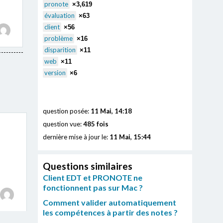
pronote
×3,619
évaluation
×63
client
×56
problème
×16
disparition
×11
web
×11
version
×6
question posée:
11 Mai, 14:18
question vue:
485 fois
dernière mise à jour le:
11 Mai, 15:44
Questions similaires
Client EDT et PRONOTE ne
fonctionnent pas sur Mac ?
Comment valider automatiquement
les compétences à partir des notes ?