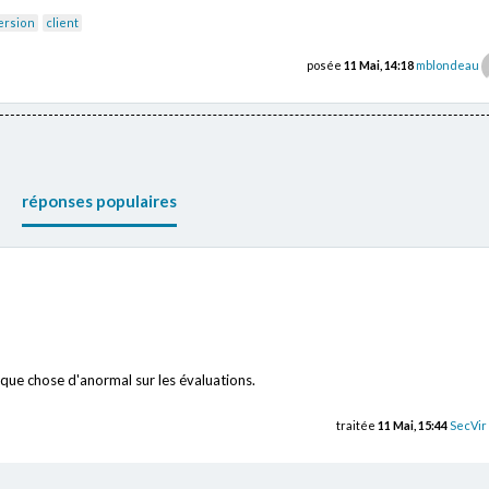
ersion
client
posée
11 Mai, 14:18
mblondeau
réponses populaires
elque chose d'anormal sur les évaluations.
traitée
11 Mai, 15:44
SecVir