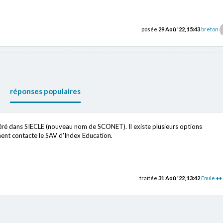
posée
29 Aoû '22, 15:43
breton
réponses populaires
 géré dans SIECLE (nouveau nom de SCONET). Il existe plusieurs options
ment contacte le SAV d'Index Education.
traitée
31 Aoû '22, 13:42
Emile ♦♦