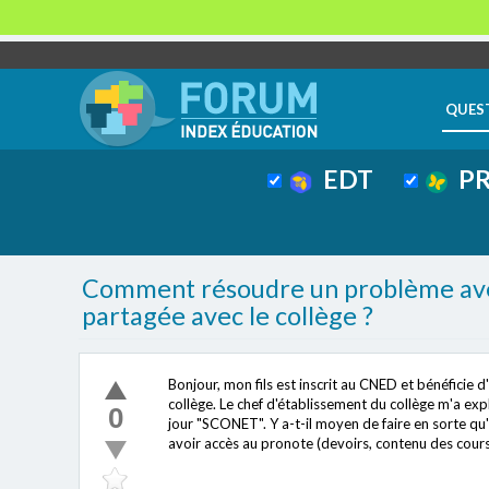
QUES
EDT
PR
Comment résoudre un problème avec 
partagée avec le collège ?
Bonjour, mon fils est inscrit au CNED et bénéficie 
collège. Le chef d'établissement du collège m'a exp
0
jour "SCONET". Y a-t-il moyen de faire en sorte qu'i
avoir accès au pronote (devoirs, contenu des cours