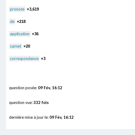
pronote
×3,619
de
×218
application
×36
carnet
×20
correspondance
×3
question posée:
09 Fév, 16:12
question vue:
332 fois
dernière mise à jour le:
09 Fév, 16:12