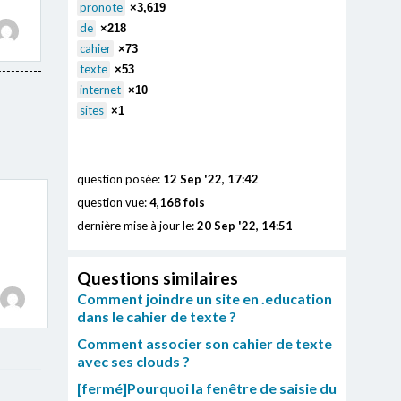
pronote
×3,619
de
×218
cahier
×73
texte
×53
internet
×10
sites
×1
question posée:
12 Sep '22, 17:42
question vue:
4,168 fois
dernière mise à jour le:
20 Sep '22, 14:51
Questions similaires
Comment joindre un site en .education
dans le cahier de texte ?
Comment associer son cahier de texte
avec ses clouds ?
[fermé]Pourquoi la fenêtre de saisie du