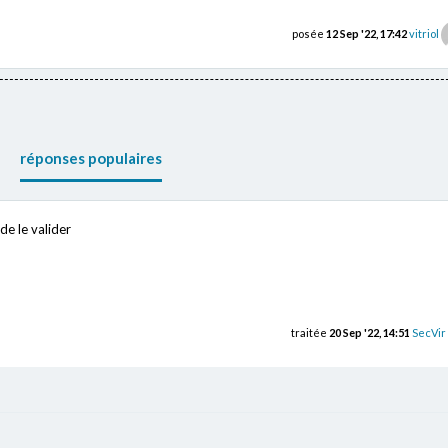
posée
12 Sep '22, 17:42
vitriol
réponses populaires
de le valider
traitée
20 Sep '22, 14:51
SecVir