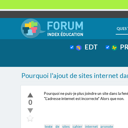
QUES
EDT
PR
Pourquoi l'ajout de sites internet da
Pourquoi ne puis-je plus joindre un site dans la fen
"L'adresse internet est incorrecte" Alors que non.
0
texte
de
sites
cahier
internet
pronote