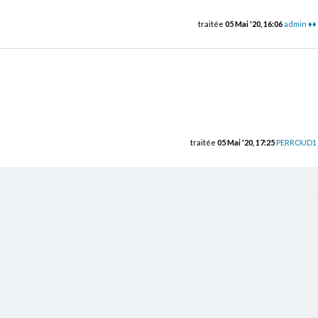
traitée
05 Mai '20, 16:06
admin ♦♦
traitée
05 Mai '20, 17:25
PERROUD1