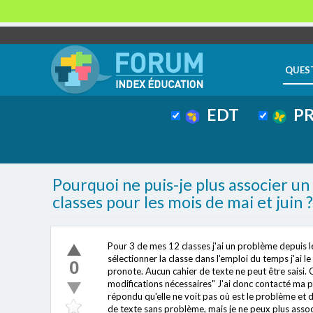
QUES
EDT
PR
Pourquoi ne puis-je plus associer u
classes pour les mois de mai et juin ?
Pour 3 de mes 12 classes j'ai un problème depuis 
sélectionner la classe dans l'emploi du temps j'ai le
0
pronote. Aucun cahier de texte ne peut être saisi. 
modifications nécessaires" J'ai donc contacté ma 
répondu qu'elle ne voit pas où est le problème et do
de texte sans problème, mais je ne peux plus asso