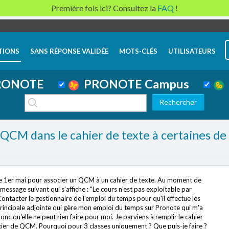
Première fois ici? Consultez la
FAQ
!
TIONS
SANS RÉPONSE VALIDÉE
MOTS-CLÉS
UTILISATEURS
ONOTE
PRONOTE Campus
n QCM dans le cahier de texte à certaines d
le 1er mai pour associer un QCM à un cahier de texte. Au moment de
 message suivant qui s'affiche : "Le cours n'est pas exploitable par
Contacter le gestionnaire de l'emploi du temps pour qu'il effectue les
principale adjointe qui gère mon emploi du temps sur Pronote qui m'a
nc qu'elle ne peut rien faire pour moi. Je parviens à remplir le cahier
cier de QCM. Pourquoi pour 3 classes uniquement ? Que puis-je faire ?