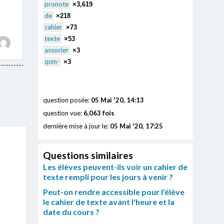
pronote
×3,619
de
×218
cahier
×73
texte
×53
associer
×3
qcm-
×3
question posée:
05 Mai '20, 14:13
question vue:
6,063 fois
dernière mise à jour le:
05 Mai '20, 17:25
Questions similaires
Les élèves peuvent-ils voir un cahier de
texte rempli pour les jours à venir ?
Peut-on rendre accessible pour l'élève
le cahier de texte avant l'heure et la
date du cours ?