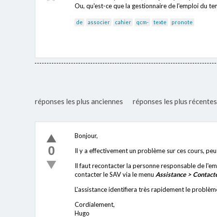
Ou, qu'est-ce que la gestionnaire de l'emploi du te
de
associer
cahier
qcm-
texte
pronote
réponses les plus anciennes
réponses les plus récentes
Bonjour,
0
Il y a effectivement un problème sur ces cours, pe
Il faut recontacter la personne responsable de l'emp
contacter le SAV via le menu
Assistance > Contacte
L'assistance identifiera très rapidement le problème
Cordialement,
Hugo