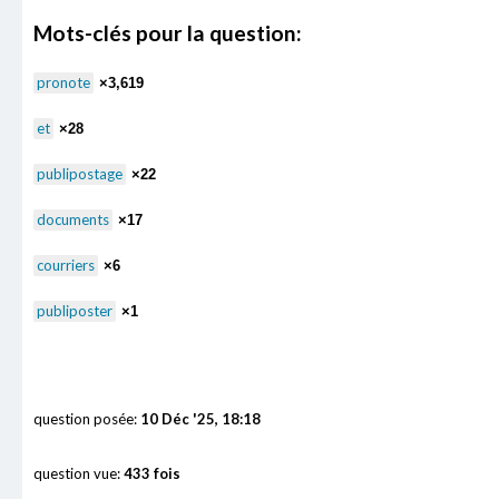
Mots-clés pour la question:
pronote
×3,619
et
×28
publipostage
×22
documents
×17
courriers
×6
publiposter
×1
question posée:
10 Déc '25, 18:18
question vue:
433 fois