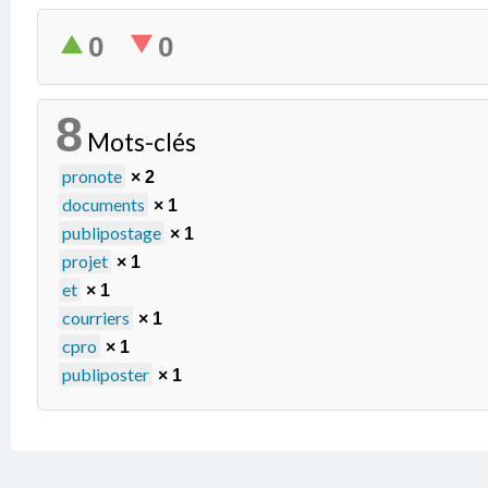
0
0
8
Mots-clés
pronote
× 2
documents
× 1
publipostage
× 1
projet
× 1
et
× 1
courriers
× 1
cpro
× 1
publiposter
× 1