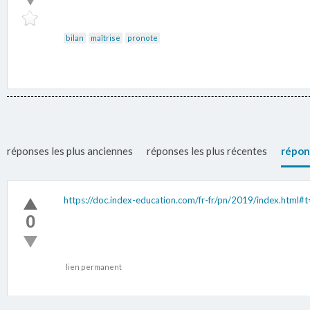
bilan
maîtrise
pronote
réponses les plus anciennes
réponses les plus récentes
répon
https://doc.index-education.com/fr-fr/pn/2019/index.h
0
lien permanent