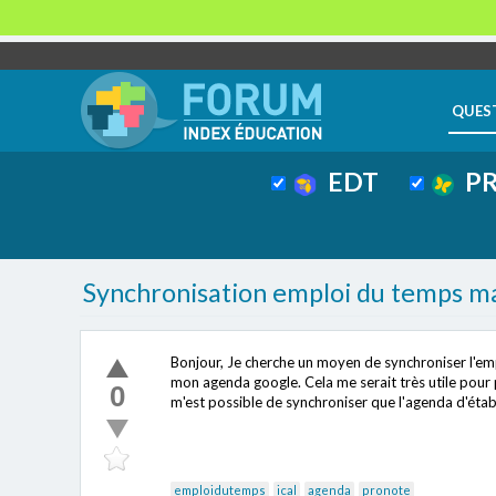
QUES
EDT
PR
Synchronisation emploi du temps ma
Bonjour, Je cherche un moyen de synchroniser l'emp
mon agenda google. Cela me serait très utile pour pr
0
m'est possible de synchroniser que l'agenda d'éta
emploidutemps
ical
agenda
pronote