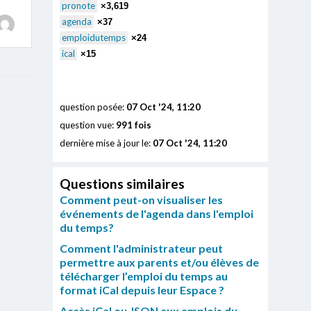
pronote
×3,619
agenda
×37
emploidutemps
×24
ical
×15
question posée:
07 Oct '24, 11:20
question vue:
991 fois
dernière mise à jour le:
07 Oct '24, 11:20
Questions similaires
Comment peut-on visualiser les
événements de l'agenda dans l'emploi
du temps?
Comment l'administrateur peut
permettre aux parents et/ou élèves de
télécharger l’emploi du temps au
format iCal depuis leur Espace ?
Accès iCal ou JSON aux emplois du