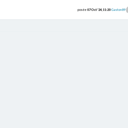
posée
07 Oct '24, 11:20
Gaston89