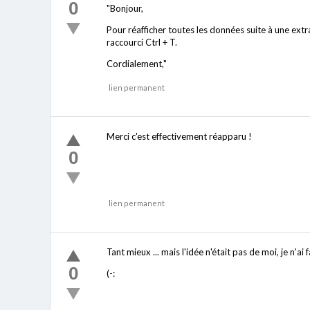
0
"Bonjour,
Pour réafficher toutes les données suite à une extr
raccourci Ctrl + T.
Cordialement,"
lien permanent
Merci c'est effectivement réapparu !
0
lien permanent
Tant mieux ... mais l'idée n'était pas de moi, je n'ai 
0
(-: