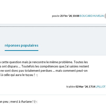
posée
21 Fév '24, 10:08
BOUCARD HUVELIN
réponses populaires
 cette question mais je rencontre le même problème. Toutes les
 ont disparu ... Toutefois les compétences que j'ai saisies restent
es ne sont donc pas totalement perdues ... mais comment peut-on
 à celle qui aura le tuyau ! -;
traitée
02 Mar '24, 17:14
LPILLOT
 peu ; merci à Auriane ! (-: