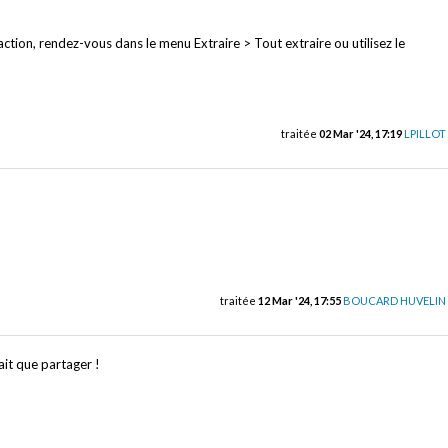
action, rendez-vous dans le menu Extraire > Tout extraire ou utilisez le
traitée
02 Mar '24, 17:19
LPILLOT
traitée
12 Mar '24, 17:55
BOUCARD HUVELIN
fait que partager !