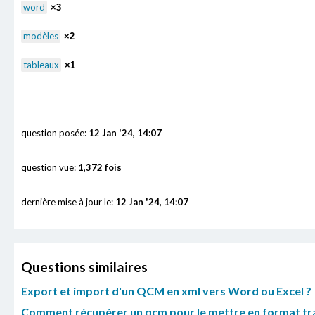
word
×3
modèles
×2
tableaux
×1
question posée:
12 Jan '24, 14:07
question vue:
1,372 fois
dernière mise à jour le:
12 Jan '24, 14:07
Questions similaires
Export et import d'un QCM en xml vers Word ou Excel ?
Comment récupérer un qcm pour le mettre en format tra