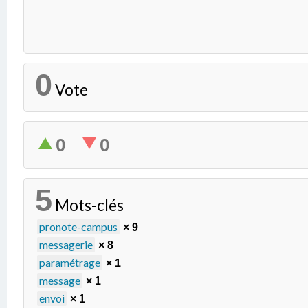
0
Vote
0
0
5
Mots-clés
pronote-campus
× 9
messagerie
× 8
paramétrage
× 1
message
× 1
envoi
× 1