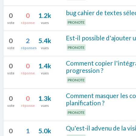
bug cahier de textes séle
0
0
1.2k
PRONOTE
vote
réponse
vues
Est-il possible d'ajouter
0
2
5.4k
PRONOTE
vote
réponses
vues
Comment copier l'intégral
0
0
1.4k
progression ?
vote
réponse
vues
PRONOTE
Comment masquer les cou
0
0
1.3k
planification ?
vote
réponse
vues
PRONOTE
Qu'est-il advenu de la vis
0
1
5.0k