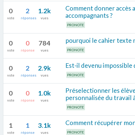
Comment donner accès au
0
2
1.2k
accompagnants ?
vote
réponses
vues
PRONOTE
pourquoi le cahier texte 
0
0
784
PRONOTE
vote
réponse
vues
Est-il devenu impossible 
0
2
2.9k
PRONOTE
vote
réponses
vues
Préselectionner les élèv
0
0
1.0k
personnalisée du travail 
vote
réponse
vues
PRONOTE
Comment récupérer mon c
1
1
3.1k
PRONOTE
vote
réponse
vues