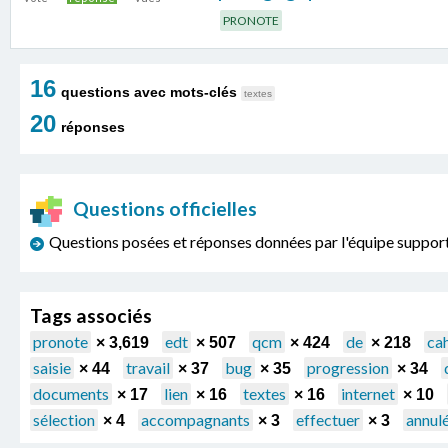
PRONOTE
16
questions avec mots-clés
textes
20
réponses
Questions officielles
Questions posées et réponses données par l'équipe sup
Tags associés
pronote
edt
qcm
de
cah
× 3,619
× 507
× 424
× 218
saisie
travail
bug
progression
× 44
× 37
× 35
× 34
documents
lien
textes
internet
× 17
× 16
× 16
× 10
sélection
accompagnants
effectuer
annul
× 4
× 3
× 3