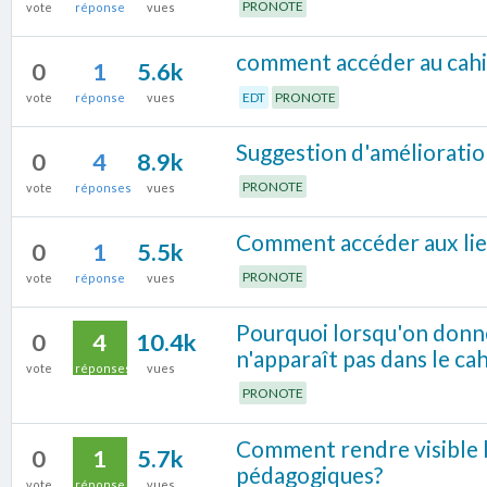
PRONOTE
vote
réponse
vues
comment accéder au cahier
0
1
5.6k
EDT
PRONOTE
vote
réponse
vues
Suggestion d'amélioration
0
4
8.9k
PRONOTE
vote
réponses
vues
Comment accéder aux lien
0
1
5.5k
PRONOTE
vote
réponse
vues
Pourquoi lorsqu'on donne 
0
4
10.4k
n'apparaît pas dans le cah
vote
réponses
vues
PRONOTE
Comment rendre visible 
0
1
5.7k
pédagogiques?
vote
réponse
vues