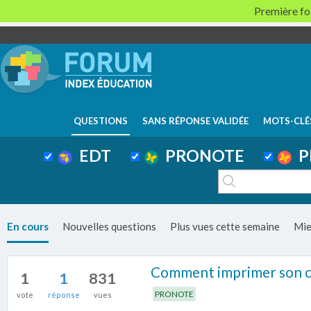
Première foi
QUESTIONS
SANS RÉPONSE VALIDÉE
MOTS-CLÉ
EDT
PRONOTE
P
En cours
Nouvelles questions
Plus vues cette semaine
Mie
Comment imprimer son ca
1
1
831
PRONOTE
vote
réponse
vues