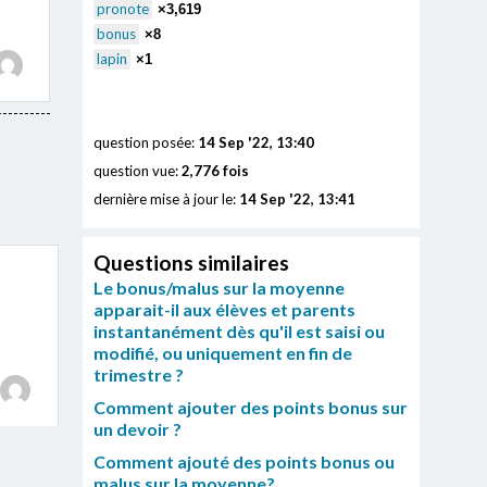
pronote
×3,619
bonus
×8
lapin
×1
question posée:
14 Sep '22, 13:40
question vue:
2,776 fois
dernière mise à jour le:
14 Sep '22, 13:41
Questions similaires
Le bonus/malus sur la moyenne
apparait-il aux élèves et parents
instantanément dès qu'il est saisi ou
modifié, ou uniquement en fin de
trimestre ?
Comment ajouter des points bonus sur
un devoir ?
Comment ajouté des points bonus ou
malus sur la moyenne?