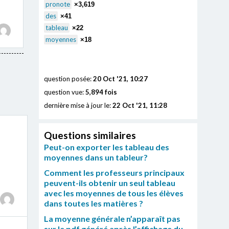
pronote
×3,619
des
×41
tableau
×22
moyennes
×18
question posée:
20 Oct '21, 10:27
question vue:
5,894 fois
dernière mise à jour le:
22 Oct '21, 11:28
Questions similaires
Peut-on exporter les tableau des
moyennes dans un tableur?
Comment les professeurs principaux
peuvent-ils obtenir un seul tableau
avec les moyennes de tous les élèves
dans toutes les matières ?
La moyenne générale n’apparaît pas
sur le pdf généré après l’affichage du