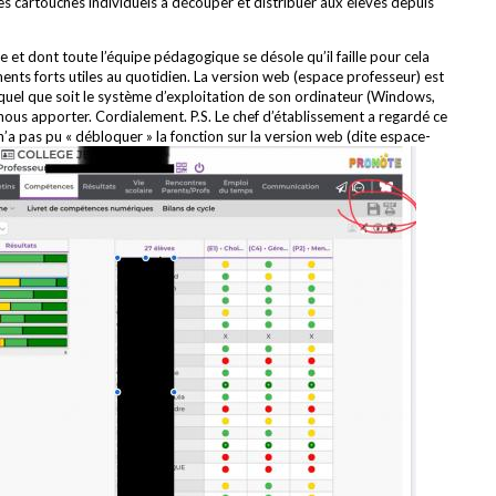
es cartouches individuels à découper et distribuer aux élèves depuis
 et dont toute l’équipe pédagogique se désole qu’il faille pour cela
ents forts utiles au quotidien. La version web (espace professeur) est
ès quel que soit le système d’exploitation de son ordinateur (Windows,
ous apporter. Cordialement. P.S. Le chef d’établissement a regardé ce
 n’a pas pu « débloquer » la fonction sur la version web (dite espace-