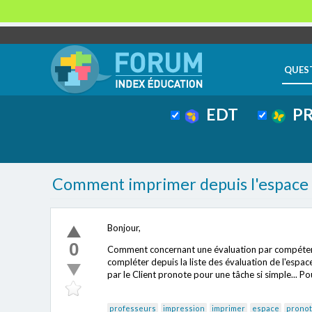
QUES
EDT
PR
Comment imprimer depuis l'espace 
Bonjour,
0
Comment concernant une évaluation par compéten
compléter depuis la liste des évaluation de l'espace
par le Client pronote pour une tâche si simple... P
professeurs
impression
imprimer
espace
prono