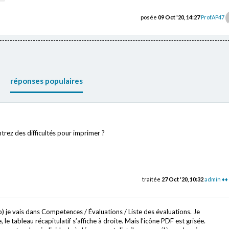
posée
09 Oct '20, 14:27
ProfAP47
réponses populaires
trez des difficultés pour imprimer ?
traitée
27 Oct '20, 10:32
admin ♦♦
) je vais dans Competences / Évaluations / Liste des évaluations. Je
, le tableau récapitulatif s’affiche à droite. Mais l’icône PDF est grisée.