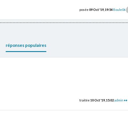
posée
09 Oct '19, 19:54
Boule06
réponses populaires
traitée
10 Oct '19, 15:02
admin ♦♦