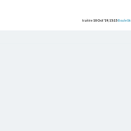
traitée
10 Oct '19, 15:15
Boule06