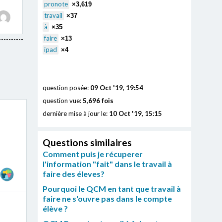
pronote
×3,619
travail
×37
à
×35
faire
×13
ipad
×4
question posée:
09 Oct '19, 19:54
question vue:
5,696 fois
dernière mise à jour le:
10 Oct '19, 15:15
Questions similaires
Comment puis je récuperer
l'information "fait" dans le travail à
faire des éleves?
Pourquoi le QCM en tant que travail à
faire ne s'ouvre pas dans le compte
élève ?