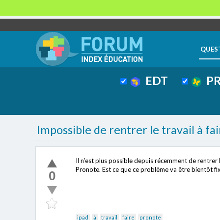
QUES
EDT
PR
Impossible de rentrer le travail à fai
Il n’est plus possible depuis récemment de rentrer le
Pronote. Est ce que ce problème va être bientôt fix
0
ipad
à
travail
faire
pronote