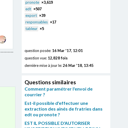
pronote
×3,619
edt
×507
export
×39
responsables
×17
tableur
×5
question posée:
16 Mar '17, 12:01
question vue:
12,828 fois
dernière mise à jour le:
26 Mar '18, 13:45
Questions similaires
Comment paramétrer l'envoi de
courrier ?
Est-il possible d'effectuer une
extraction des ainés de fratries dans
edt ou pronote ?
EST IL POSSIBLE D'AUTORISER