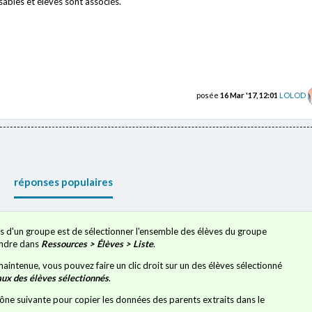
sables et élèves sont associés.
posée
16 Mar '17, 12:01
LOLOD
réponses populaires
s d'un groupe est de sélectionner l'ensemble des élèves du groupe
rendre dans
Ressources > Élèves > Liste
.
maintenue, vous pouvez faire un clic droit sur un des élèves sélectionné
aux des élèves sélectionnés
.
icône suivante pour copier les données des parents extraits dans le