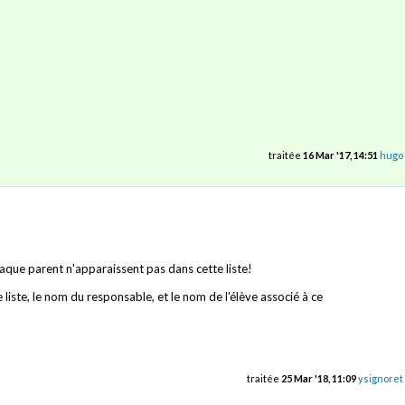
traitée
16 Mar '17, 14:51
hugo
haque parent n'apparaissent pas dans cette liste!
ste, le nom du responsable, et le nom de l'élève associé à ce
traitée
25 Mar '18, 11:09
ysignoret