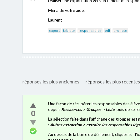
réaliser une exportation vers un tableur où respon
Merci de votre aide.
Laurent
export
tableur
responsables
edt
pronote
réponses les plus anciennes
réponses les plus récentes
Une façon de récupérer les responsables des élève
depuis
Ressources > Groupes > Liste
, puis de se 
0
La sélection faite dans l'affichage des groupes est 
:
Autres extraction > extraire les responsables lég
Au dessus de la barre de défilement, cliquez sur l'
presse papier.