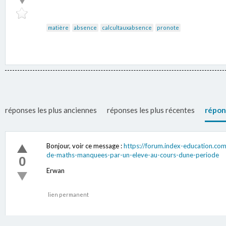
matière
absence
calcultauxabsence
pronote
réponses les plus anciennes
réponses les plus récentes
répon
Bonjour, voir ce message :
https://forum.index-education.c
de-maths-manquees-par-un-eleve-au-cours-dune-periode
0
Erwan
lien permanent