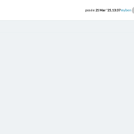
posée
21 Mar '25, 13:37
myben