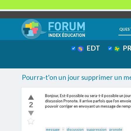
QUES
EDT
PR
Pourra-t'on un jour supprimer un m
Bonjour, Est-il possible ou sera-t-il possible un 
discussion Pronote. Il arrive parfois que l'on envo
2
pouvoir corriger en envoyant un message de remp
message
-
discussion
suppression
pronote