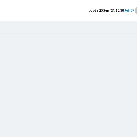
posée
25 Sep '24, 15:38
Jeff37