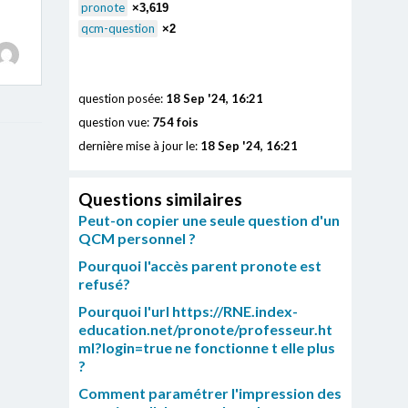
pronote
×3,619
qcm-question
×2
question posée:
18 Sep '24, 16:21
question vue:
754 fois
dernière mise à jour le:
18 Sep '24, 16:21
Questions similaires
Peut-on copier une seule question d'un
QCM personnel ?
Pourquoi l'accès parent pronote est
refusé?
Pourquoi l'url https://RNE.index-
education.net/pronote/professeur.ht
ml?login=true ne fonctionne t elle plus
?
Comment paramétrer l'impression des