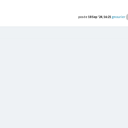
posée
18 Sep '24, 16:21
gmourier