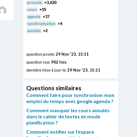
pronote
×3,620
cours
×55
agenda
×37
synchronisation
×4
annulés
×2
question posée:
29 Nov '23, 15:11
question vue:
902 fois
dernière mise à jour le:
29 Nov '23, 15:11
Questions similaires
Comment faire pour synchroniser mon
emploi du temps avec google agenda ?
Comment masquer les cours annulés
dans le cahier de textes en mode
planification ?
Comment notifier sur l'espace