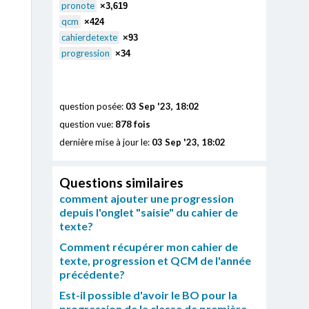
pronote
×3,619
qcm
×424
cahierdetexte
×93
progression
×34
question posée:
03 Sep '23, 18:02
question vue:
878 fois
dernière mise à jour le:
03 Sep '23, 18:02
Questions similaires
comment ajouter une progression
depuis l'onglet "saisie" du cahier de
texte?
Comment récupérer mon cahier de
texte, progression et QCM de l'année
précédente?
Est-il possible d'avoir le BO pour la
progression de la classe de première