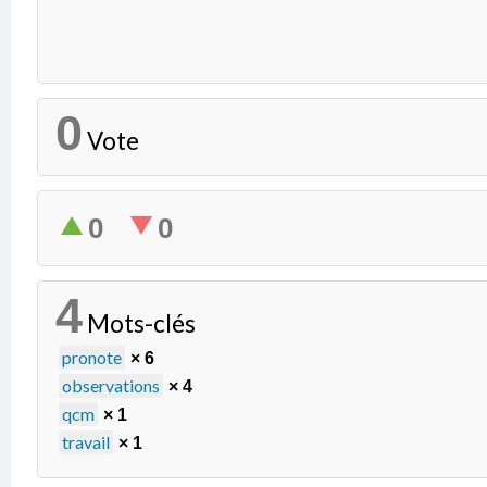
0
Vote
0
0
4
Mots-clés
pronote
× 6
observations
× 4
qcm
× 1
travail
× 1