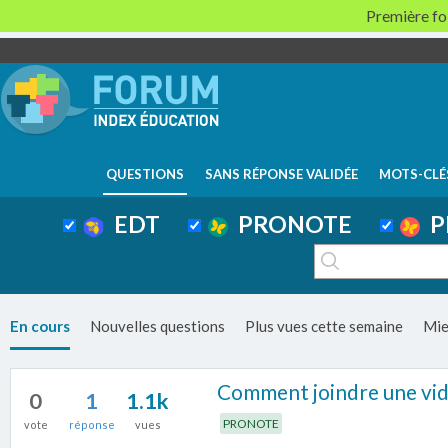
Première foi
QUESTIONS
SANS RÉPONSE VALIDÉE
MOTS-CLÉ
EDT
PRONOTE
P
En cours
Nouvelles questions
Plus vues cette semaine
Mie
Comment joindre une vid
0
1
1.1k
PRONOTE
vote
réponse
vues