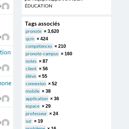
ÉDUCATION
1
Tags associés
pronote
× 3,620
1
qcm
× 424
compétences
× 210
ation
pronote-campus
× 160
notes
× 87
6
client
× 56
élève
× 55
phone
connexion
× 52
mobile
× 38
application
× 36
1
espace
× 29
professeur
× 24
sur
× 19
1
problème
× 16