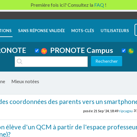
Première fois ici? Consultez la
FAQ
!
TIONS
SANS RÉPONSE VALIDÉE
MOTS-CLÉS
UTILISATEURS
ONOTE
PRONOTE Campus
ine
Mieux notées
es coordonnées des parents vers un smartphone
3
posée
21 Sep '24, 18:49
ripcagou
ion élève d'un QCM à partir de l'espace professeu
ne)?