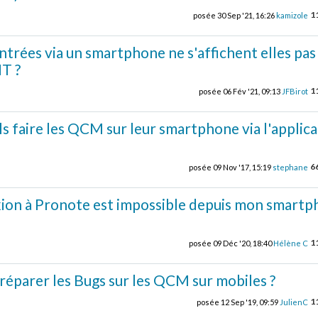
1
posée
30 Sep '21, 16:26
kamizole
ntrées via un smartphone ne s'affichent elles pas
NT ?
1
posée
06 Fév '21, 09:13
JFBirot
ls faire les QCM sur leur smartphone via l'applic
6
posée
09 Nov '17, 15:19
stephane
ion à Pronote est impossible depuis mon smart
1
posée
09 Déc '20, 18:40
Hélène C
réparer les Bugs sur les QCM sur mobiles ?
1
posée
12 Sep '19, 09:59
JulienC