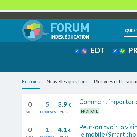
QUES
EDT
PR
En cours
Nouvelles questions
Plus vues cette sema
Comment importer d
0
5
3.9k
PRONOTE
vote
réponses
vues
Peut-on avoir la vis
0
1
4.1k
le mobile (Smartpho
vote
réponse
vues