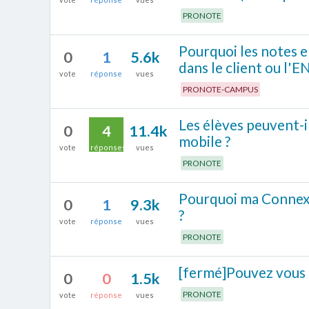
PRONOTE
Pourquoi les notes e
0
1
5.6k
dans le client ou l'E
vote
réponse
vues
PRONOTE-CAMPUS
Les élèves peuvent-i
0
4
11.4k
mobile ?
vote
réponses
vues
PRONOTE
Pourquoi ma Connex
0
1
9.3k
?
vote
réponse
vues
PRONOTE
[fermé]Pouvez vous 
0
0
1.5k
PRONOTE
vote
réponse
vues