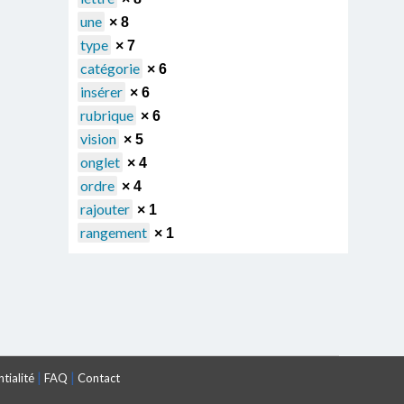
une
× 8
type
× 7
catégorie
× 6
insérer
× 6
rubrique
× 6
vision
× 5
onglet
× 4
ordre
× 4
rajouter
× 1
rangement
× 1
|
|
tialité
FAQ
Contact