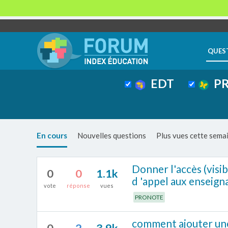
QUES
EDT
PR
En cours
Nouvelles questions
Plus vues cette sema
Donner l'accès (visibi
0
0
1.1k
d 'appel aux enseigna
vote
réponse
vues
PRONOTE
comment ajouter une 
0
2
3.9k