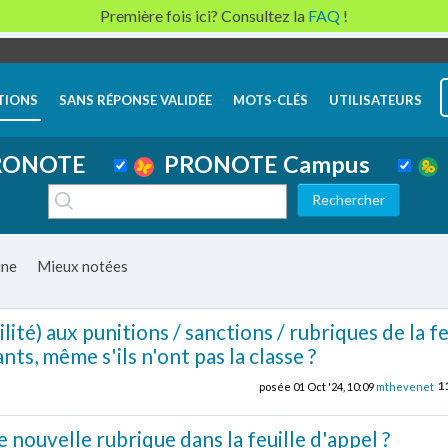
Première fois ici? Consultez la
FAQ
!
TIONS
SANS RÉPONSE VALIDÉE
MOTS-CLÉS
UTILISATEURS
ONOTE
PRONOTE Campus
ine
Mieux notées
lité) aux punitions / sanctions / rubriques de la fe
nts, même s'ils n'ont pas la classe ?
1
posée
01 Oct '24, 10:09
mthevenet
nouvelle rubrique dans la feuille d'appel ?