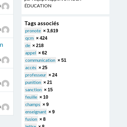
ÉDUCATION
1
Tags associés
1
pronote
× 3,619
qcm
× 424
en
de
× 218
appel
× 62
communication
1
× 51
accès
× 25
professeur
× 24
punition
× 21
1
sanction
× 15
feuille
× 10
champs
× 9
1
enseignant
× 9
fusion
× 8
lettre
× 8