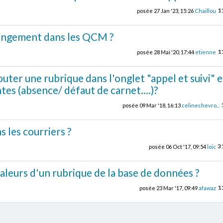
1
posée
27 Jan '23, 15:26
Chaillou
angement dans les QCM ?
1
posée
28 Mai '20, 17:44
etienne
jouter une rubrique dans l'onglet "appel et suivi" 
ntes (absence/ défaut de carnet....)?
posée
09 Mar '18, 16:13
celinechevro...
 les courriers ?
3
posée
06 Oct '17, 09:54
loic
leurs d'un rubrique de la base de données ?
1
posée
23 Mar '17, 09:49
afawaz