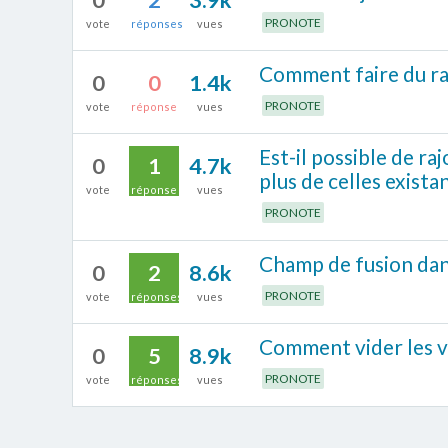
PRONOTE
vote
réponses
vues
Comment faire du r
0
0
1.4k
PRONOTE
vote
réponse
vues
Est-il possible de ra
0
1
4.7k
plus de celles exista
vote
réponse
vues
PRONOTE
Champ de fusion dans
0
2
8.6k
PRONOTE
vote
réponses
vues
Comment vider les va
0
5
8.9k
PRONOTE
vote
réponses
vues