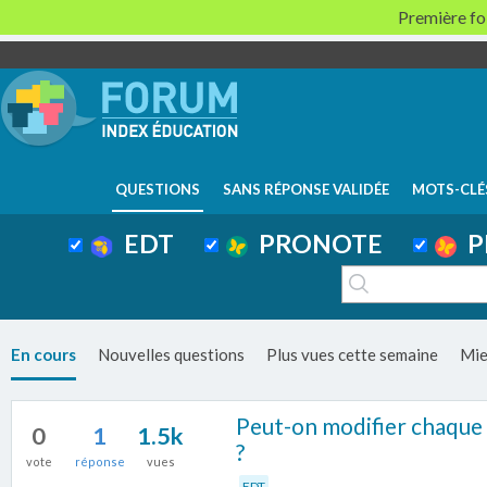
Première foi
QUESTIONS
SANS RÉPONSE VALIDÉE
MOTS-CLÉ
EDT
PRONOTE
P
En cours
Nouvelles questions
Plus vues cette semaine
Mie
Peut-on modifier chaque 
0
1
1.5k
?
vote
réponse
vues
EDT