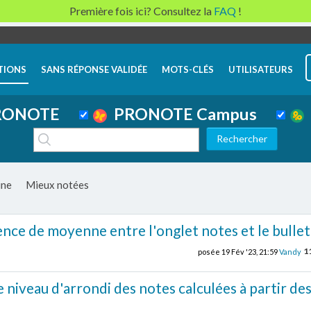
Première fois ici? Consultez la
FAQ
!
TIONS
SANS RÉPONSE VALIDÉE
MOTS-CLÉS
UTILISATEURS
ONOTE
PRONOTE Campus
ine
Mieux notées
nce de moyenne entre l'onglet notes et le bullet
1
posée
19 Fév '23, 21:59
Vandy
niveau d'arrondi des notes calculées à partir de