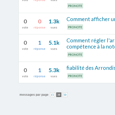
PRONOTE
Comment afficher un
0
0
1.3k
PRONOTE
vote
réponse
vues
Comment régler l'arr
0
1
5.1k
compétence à la not
vote
réponse
vues
PRONOTE
fiabilité des Arrond
0
1
5.3k
PRONOTE
vote
réponse
vues
messages par page
15
30
50