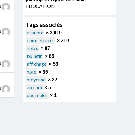
ÉDUCATION
1
Tags associés
1
pronote
× 3,619
compétences
× 210
notes
× 87
bulletin
× 85
affichage
1
× 58
note
× 36
moyenne
× 22
arrondi
× 5
1
décimeles
× 1