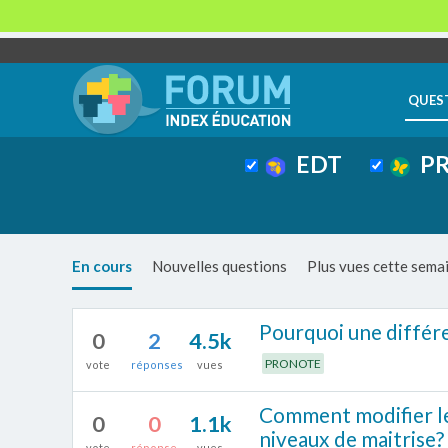
QUES
EDT
PR
En cours
Nouvelles questions
Plus vues cette sema
Pourquoi une différe
0
2
4.5k
PRONOTE
vote
réponses
vues
Comment modifier le 
0
0
1.1k
niveaux de maitrise?
vote
réponse
vues