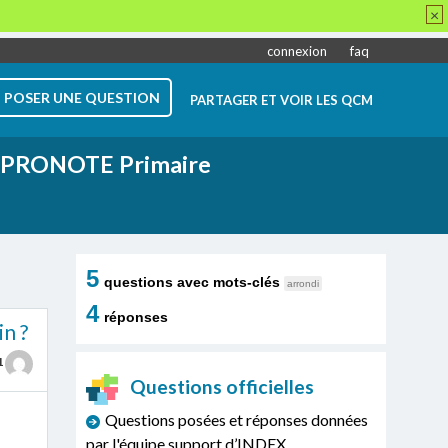
×
connexion
faq
POSER UNE QUESTION
PARTAGER ET VOIR LES QCM
PRONOTE Primaire
5
questions avec mots-clés
arrondi
4
réponses
in ?
1
Questions officielles
s
Questions posées et réponses données
par l'équipe support d’INDEX