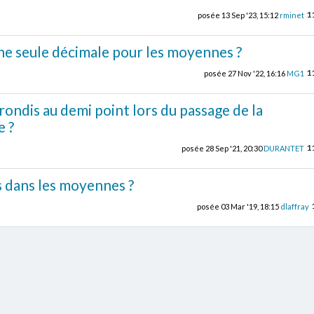
1
posée
13 Sep '23, 15:12
rminet
e seule décimale pour les moyennes ?
1
posée
27 Nov '22, 16:16
MG1
ondis au demi point lors du passage de la
e ?
1
posée
28 Sep '21, 20:30
DURANTET
is dans les moyennes ?
posée
03 Mar '19, 18:15
dlaffray