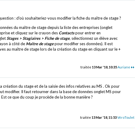
estion : d'où souhaiteriez-vous modifier la fiche du maître de stage ?
onnées du maître de stage depuis la liste des entreprises (onglet
eprise et cliquez sur le crayon des
Contacts
pour entrer en
glet
Stages > Stagiaires > Fiche de stage
, sélectionnez un élève avec
crayon à côté de
Maître de stage
pour modifier ses données). Il est
ves au maître de stage lors de la création du stage en cliquant sur le +
traitée
13 Mar '18, 10:35
Auriane ♦♦
a création du stage et de la saisie des infos relatives au MS . Ok pour
eut modifier. Il faut retourner dans la base de données onglet MS pour
on. Est ce que du coup je procède de la bonne manière ?
traitée
13 Mar '18, 11:53
VéroToulet