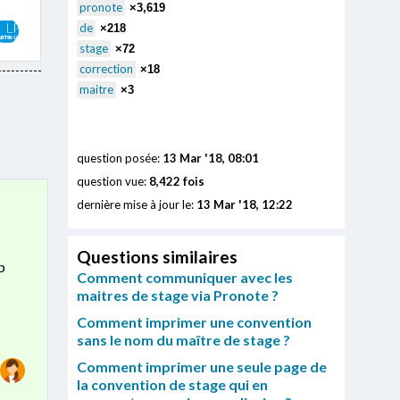
pronote
×3,619
de
×218
stage
×72
correction
×18
maitre
×3
question posée:
13 Mar '18, 08:01
question vue:
8,422 fois
dernière mise à jour le:
13 Mar '18, 12:22
Questions similaires
p
Comment communiquer avec les
maitres de stage via Pronote ?
Comment imprimer une convention
sans le nom du maître de stage ?
Comment imprimer une seule page de
la convention de stage qui en