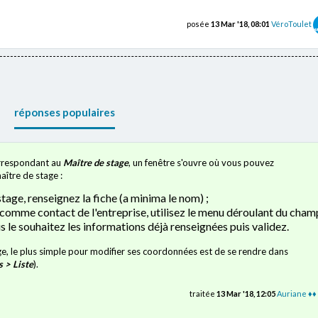
posée
13 Mar '18, 08:01
VéroToulet
réponses populaires
correspondant au
Maître de stage
, un fenêtre s'ouvre où vous pouvez
aître de stage :
stage, renseignez la fiche (a minima le nom) ;
e comme contact de l'entreprise, utilisez le menu déroulant du cham
s le souhaitez les informations déjà renseignées puis validez.
age, le plus simple pour modifier ses coordonnées est de se rendre dans
 > Liste
).
traitée
13 Mar '18, 12:05
Auriane ♦♦