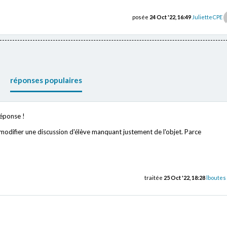
posée
24 Oct '22, 16:49
JulietteCPE
réponses populaires
réponse !
modifier une discussion d'élève manquant justement de l'objet. Parce
traitée
25 Oct '22, 18:28
lboutes