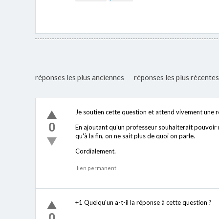
réponses les plus anciennes
réponses les plus récentes
Je soutien cette question et attend vivement une 
0
En ajoutant qu'un professeur souhaiterait pouvoir 
qu'à la fin, on ne sait plus de quoi on parle.
Cordialement.
lien permanent
+1 Quelqu'un a-t-il la réponse à cette question ?
0