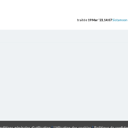
traitée
19 Mar '23, 14:07
Sistamoon
|
|
ditions générales d'utilisation
Utilisation des cookies
Politique de confiden