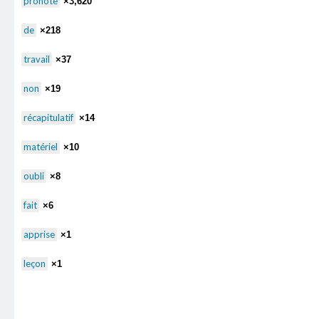
pronote
×3,620
de
×218
travail
×37
non
×19
récapitulatif
×14
matériel
×10
oubli
×8
fait
×6
apprise
×1
leçon
×1