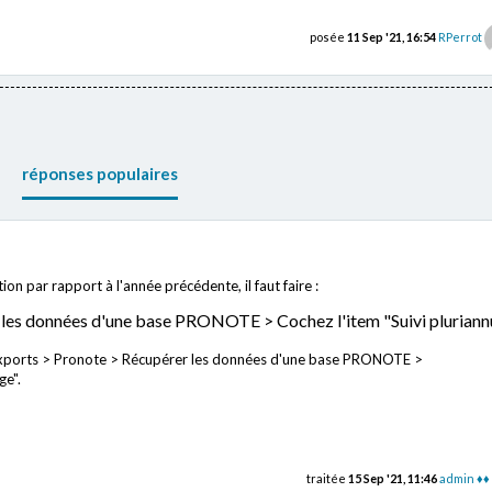
posée
11 Sep '21, 16:54
RPerrot
réponses populaires
ion par rapport à l'année précédente, il faut faire :
les données d'une base PRONOTE > Cochez l'item "Suivi pluriannu
ts/Exports > Pronote > Récupérer les données d'une base PRONOTE >
ge".
traitée
15 Sep '21, 11:46
admin ♦♦