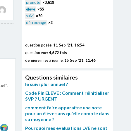
pronote
×3,619
élève
×55
suivi
×30
décrochage
×2
question posée:
11 Sep '21, 16:54
question vue:
4,672 fois
dernière mise à jour le:
15 Sep '21, 11:46
Questions similaires
le suivi pluriannuel ?
el".
Code Pin ELEVE : Comment réinitialiser
SVP ? URGENT
comment faire apparaître une note
pour un élève sans qu'elle compte dans
sa moyenne ?
Pourquoi mes evaluations LVE ne sont