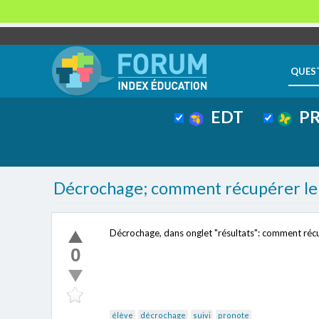
QUES
EDT
PR
Décrochage; comment récupérer le s
Décrochage, dans onglet "résultats": comment récup
0
élève
décrochage
suivi
pronote