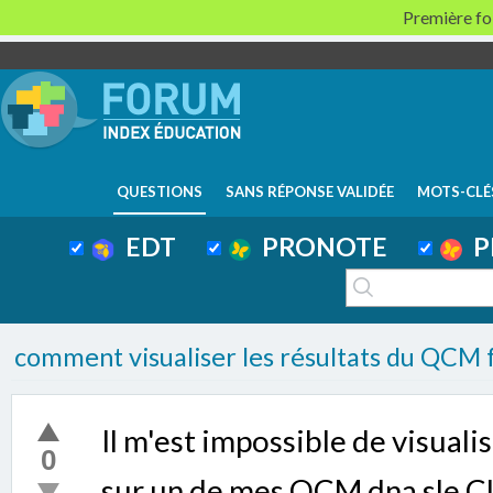
Première foi
QUESTIONS
SANS RÉPONSE VALIDÉE
MOTS-CLÉ
EDT
PRONOTE
P
comment visualiser les résultats du QCM f
Il m'est impossible de visuali
0
sur un de mes QCM dna sle Cl