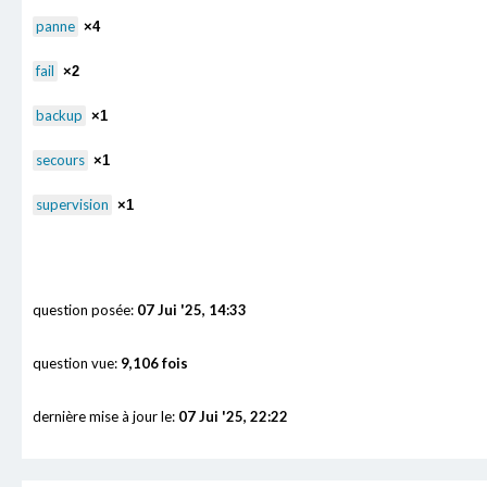
panne
×4
fail
×2
backup
×1
secours
×1
supervision
×1
question posée:
07 Jui '25, 14:33
question vue:
9,106 fois
dernière mise à jour le:
07 Jui '25, 22:22