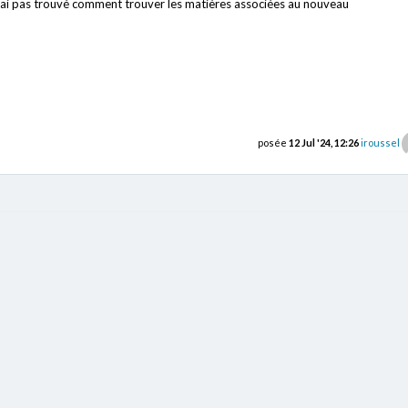
 n'ai pas trouvé comment trouver les matières associées au nouveau
posée
12 Jul '24, 12:26
iroussel