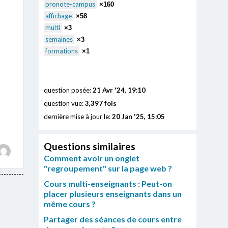
pronote-campus
×160
affichage
×58
multi
×3
semaines
×3
formations
×1
question posée:
21 Avr '24, 19:10
question vue:
3,397 fois
dernière mise à jour le:
20 Jan '25, 15:05
Questions similaires
Comment avoir un onglet
"regroupement" sur la page web ?
Cours multi-enseignants : Peut-on
placer plusieurs enseignants dans un
même cours ?
Partager des séances de cours entre