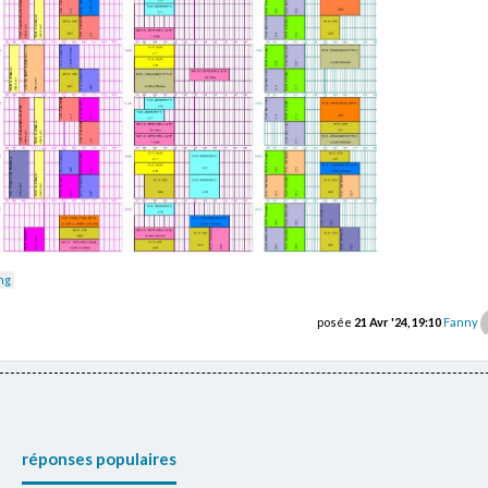
ng
posée
21 Avr '24, 19:10
Fanny
réponses populaires