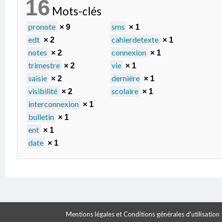
16
Mots-clés
pronote
sms
× 9
× 1
edt
cahierdetexte
× 2
× 1
notes
connexion
× 2
× 1
trimestre
vie
× 2
× 1
saisie
dernière
× 2
× 1
visibilité
scolaire
× 2
× 1
interconnexion
× 1
bulletin
× 1
ent
× 1
date
× 1
Mentions légales et Conditions générales d'utilisation