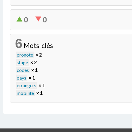
0
0
6
Mots-clés
pronote
× 2
stage
× 2
codes
× 1
pays
× 1
etrangers
× 1
mobilite
× 1