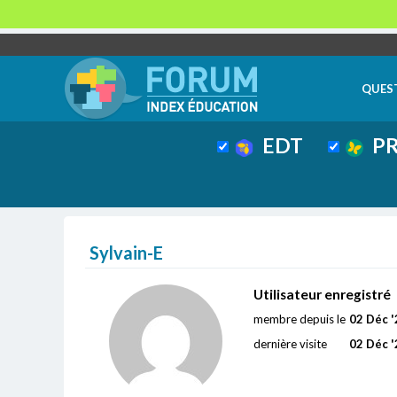
QUES
EDT
PR
Sylvain-E
Utilisateur enregistré
membre depuis le
02 Déc '
dernière visite
02 Déc '