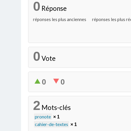
0
Réponse
réponses les plus anciennes
réponses les plus r
0
Vote
0
0
2
Mots-clés
pronote
× 1
cahier-de-textes
× 1