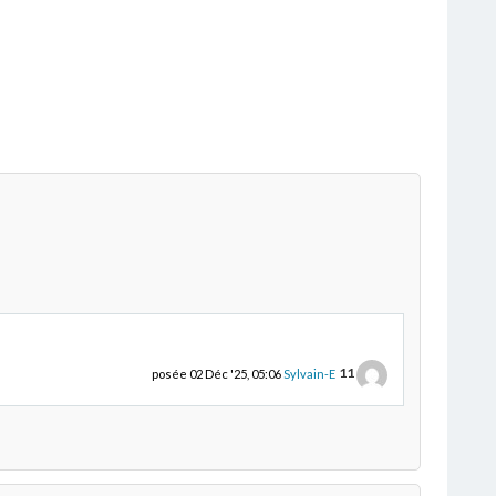
11
posée
02 Déc '25, 05:06
Sylvain-E