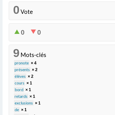
0
Vote
0
0
9
Mots-clés
pronote
× 4
présents
× 2
élèves
× 2
cours
× 1
bord
× 1
retards
× 1
exclusions
× 1
de
× 1