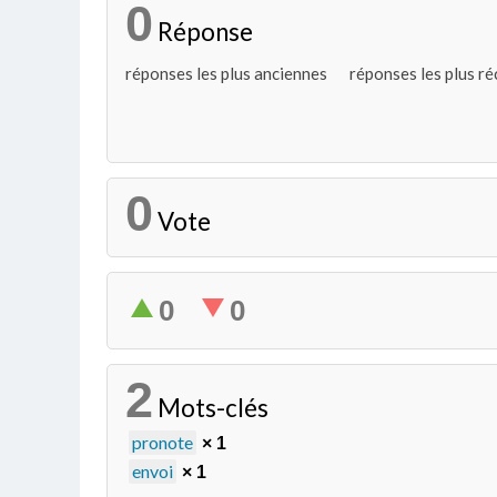
0
Réponse
réponses les plus anciennes
réponses les plus r
0
Vote
0
0
2
Mots-clés
pronote
× 1
envoi
× 1