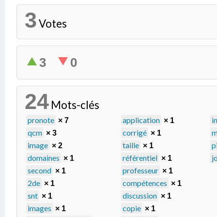
3
Votes
3
0
24
Mots-clés
pronote
application
i
× 7
× 1
qcm
corrigé
m
× 3
× 1
image
taille
p
× 2
× 1
domaines
référentiel
j
× 1
× 1
second
professeur
× 1
× 1
2de
compétences
× 1
× 1
snt
discussion
× 1
× 1
images
copie
× 1
× 1