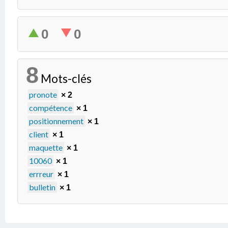
0
0
8
Mots-clés
pronote
× 2
compétence
× 1
positionnement
× 1
client
× 1
maquette
× 1
10060
× 1
errreur
× 1
bulletin
× 1