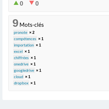
0
0
9
Mots-clés
pronote
× 2
compétences
× 1
importation
× 1
excel
× 1
chiffrées
× 1
onedrive
× 1
googledrive
× 1
cloud
× 1
dropbox
× 1