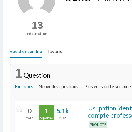
13
réputation
vue d'ensemble
favoris
1
Question
En cours
Nouvelles questions
Plus vues cette semaine
Usupation ident
0
1
5.1k
compte profess
vote
réponse
vues
PRONOTE